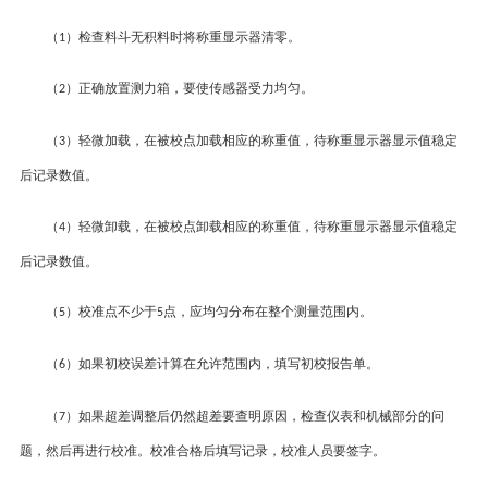
（
）
检查料斗无积料时将称重显示器清零。
1
（
）
正确放置测力箱，要使传感器受力均匀。
2
（
）
轻微加载，在被校点加载相应的称重值，待称重显示器显示值稳定
3
后记录数值。
（
）
轻微卸载，在被校点卸载相应的称重值，待称重显示器显示值稳定
4
后记录数值。
（
）
校准点不少于
点，应均匀分布在整个测量范围内。
5
5
（
）
如果初校误差计算在允许范围内，填写初校报告单。
6
（
）
如果超差调整后仍然超差要查明原因，检查仪表和机械部分的问
7
题，然后再进行校准。校准合格后填写记录，校准人员要签字。