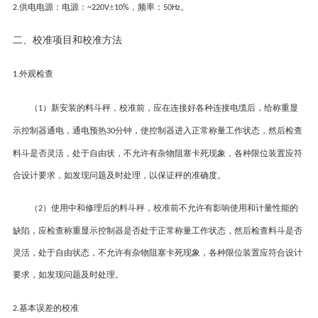
供电电源：电源：
±
，频率：
。
2.
~220V
10%
50Hz
二
、
校准项目和校准方法
外观检查
1.
（
）
新安装的料斗秤，校准前，应在连接好各种连接电缆后，给称重显
1
示控制器通电，通电预热
分钟，使控制器进入正常称量工作状态，然后检查
30
料斗是否灵活，处于自由状，不允许有杂物阻塞卡死现象，各种限位装置应符
合设计要求，如发现问题及时处理，以保证秤的准确度。
（
）
使用中和修理后的料斗秤，校准前不允许有影响使用和计量性能的
2
缺陷，应检查称重显示控制器是否处于正常称量工作状态，然后检查料斗是否
灵活，处于自由状态，不允许有杂物阻塞卡死现象，各种限位装置应符合设计
要求，如发现问题及时处理。
基本误差的校准
2
.