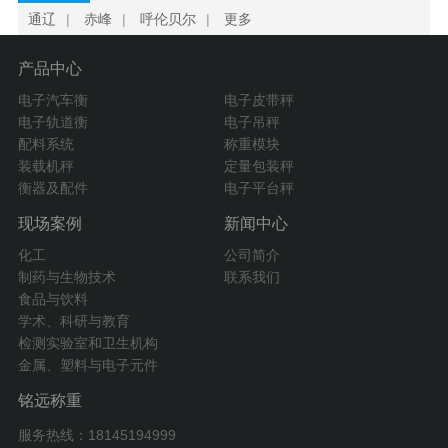
通辽
|
赤峰
|
呼伦贝尔
|
更多
产品中心
电子汽车衡
电子皮带秤
电子轨道衡
电子吊秤
配料系统
称重模块
装载机秤
定量包装秤
衡器及配件
电子平台秤
现场案例
新闻中心
化工
公司简介
制药与生物技术
联系我们
食品与饮料
学术、科研与教育
检测实验室和卫生机构
金属、塑料与电子元件
铭远称重
服务热线：18145194999